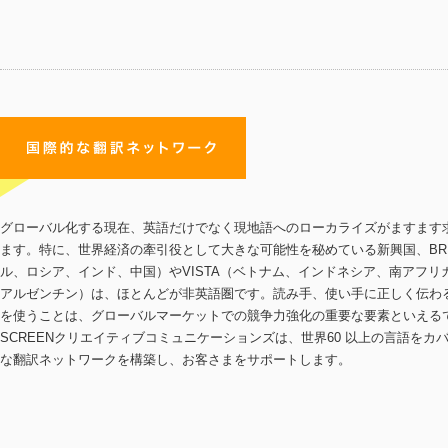
グローバル化する現在、英語だけでなく現地語へのローカライズがますます
ます。特に、世界経済の牽引役として大きな可能性を秘めている新興国、BRI
ル、ロシア、インド、中国）やVISTA（ベトナム、インドネシア、南アフリ
アルゼンチン）は、ほとんどが非英語圏です。読み手、使い手に正しく伝わ
を使うことは、グローバルマーケットでの競争力強化の重要な要素といえる
SCREENクリエイティブコミュニケーションズは、世界60 以上の言語をカ
な翻訳ネットワークを構築し、お客さまをサポートします。